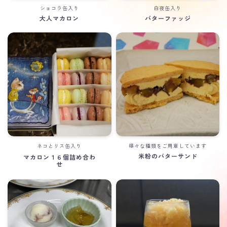
ショコラ缶入り
白夜缶入り
大人マカロン
バターファッジ
ネコとリス缶入り
様々な種類をご用意しています
米粉のバターサンド
マカロン１６個詰め合わ
せ