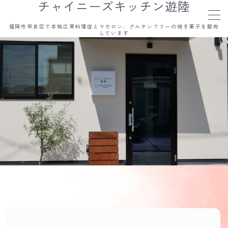
チャイニーズキッチン遊陸
福岡市早良区で本格広東料理店とマカロン、グルテンフリーの焼き菓子を販売
しています
MENU
おしらせ
アクセス
シェフ
オンラインショップ
ランチメニュー
ディナーメニュー