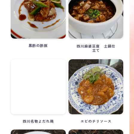
黒酢の酢豚
四川麻婆豆腐 土鍋仕
立て
四川名物よだれ鶏
エビのチリソース